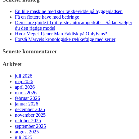
En lille maskine med stor rækkevidde på byggepladsen
Få en flottere have med bedringe
Den store guide til dit første autocamperkøb – Sådan vælger
du den rigtige model
Hvor Meget Tjener Man Faktisk på OnlyFans?
Forstå Marvels kronologiske rækkefølge med serier
Seneste kommentarer
Arkiver
juli 2026
maj 2026
april 2026
marts 2026
februar 2026
januar 2026
december 2025
november 2025
oktober 2025
september 2025
august 2025
juli 2025