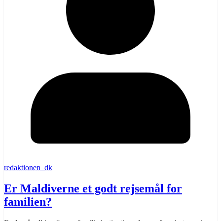
redaktionen_dk
Er Maldiverne et godt rejsemål for
familien?