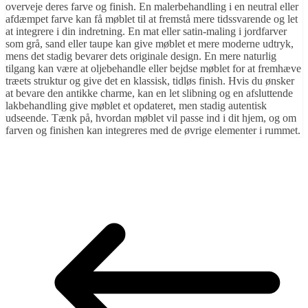
overveje deres farve og finish. En malerbehandling i en neutral eller
afdæmpet farve kan få møblet til at fremstå mere tidssvarende og let
at integrere i din indretning. En mat eller satin-maling i jordfarver
som grå, sand eller taupe kan give møblet et mere moderne udtryk,
mens det stadig bevarer dets originale design. En mere naturlig
tilgang kan være at oljebehandle eller bejdse møblet for at fremhæve
træets struktur og give det en klassisk, tidløs finish. Hvis du ønsker
at bevare den antikke charme, kan en let slibning og en afsluttende
lakbehandling give møblet et opdateret, men stadig autentisk
udseende. Tænk på, hvordan møblet vil passe ind i dit hjem, og om
farven og finishen kan integreres med de øvrige elementer i rummet.