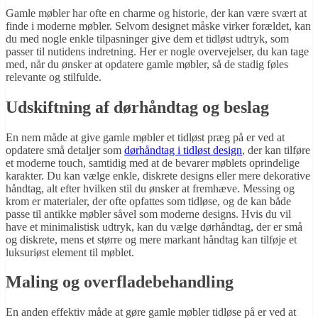
Gamle møbler har ofte en charme og historie, der kan være svært at
finde i moderne møbler. Selvom designet måske virker forældet, kan
du med nogle enkle tilpasninger give dem et tidløst udtryk, som
passer til nutidens indretning. Her er nogle overvejelser, du kan tage
med, når du ønsker at opdatere gamle møbler, så de stadig føles
relevante og stilfulde.
Udskiftning af dørhåndtag og beslag
En nem måde at give gamle møbler et tidløst præg på er ved at
opdatere små detaljer som
dørhåndtag i tidløst design
, der kan tilføre
et moderne touch, samtidig med at de bevarer møblets oprindelige
karakter. Du kan vælge enkle, diskrete designs eller mere dekorative
håndtag, alt efter hvilken stil du ønsker at fremhæve. Messing og
krom er materialer, der ofte opfattes som tidløse, og de kan både
passe til antikke møbler såvel som moderne designs. Hvis du vil
have et minimalistisk udtryk, kan du vælge dørhåndtag, der er små
og diskrete, mens et større og mere markant håndtag kan tilføje et
luksuriøst element til møblet.
Maling og overfladebehandling
En anden effektiv måde at gøre gamle møbler tidløse på er ved at